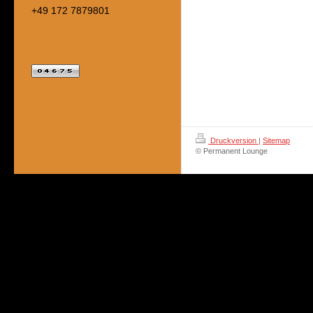
+49 172 7879801
Druckversion
|
Sitemap
© Permanent Lounge