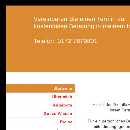
Vereinbaren Sie einen Termin zur
kostenlosen Beratung in meinem In
Telefon 0172 7879801
Startseite
Über mich
Hier finden Sie alle
Angebote
Ihrem Per
Gut zu Wissen
Für ein persönliches 
Preise
bitte die angegeben