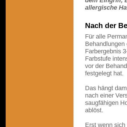
dem Eingriff, 
allergische H
Nach der B
Für alle Perma
Behandlungen g
Farbergebnis 3
Farbstufe inten
vor der Behan
festgelegt hat.
Das hängt dami
nach einer Ver
saugfähigen Hor
ablöst.
Erst wenn sich