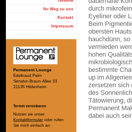
dauerhafte Kon
Termine
durch mikrofei
Ihr Weg zu uns
Eyeliner oder L
Kontakt
Beim Pigmentie
Impressum
obersten Hauts
hauchdünn, so d
vermieden werd
hohen Qualitäts
mikrobiologisc
bestimmte Cha
Permanent Lounge
Edeltraud Palm
up im Allgemein
Senator-Braun-Allee 33
zersetzen sich
31135 Hildesheim
des Sonnenlicht
Tätowierung, di
Termin vereinbaren
Permanent Make
Nutzen sie unser
dabei auch sei
Kontaktformular
oder rufen
Sie mich einfach an: