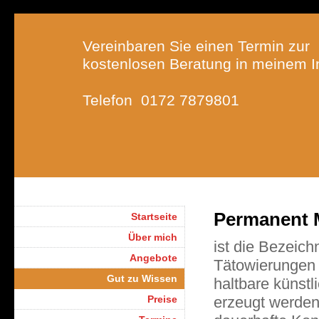
Vereinbaren Sie einen Termin zur
kostenlosen Beratung in meinem In
Telefon 0172 7879801
Permanent 
Startseite
Über mich
ist die Bezeich
Angebote
Tätowierungen 
Gut zu Wissen
haltbare künstl
Preise
erzeugt werden