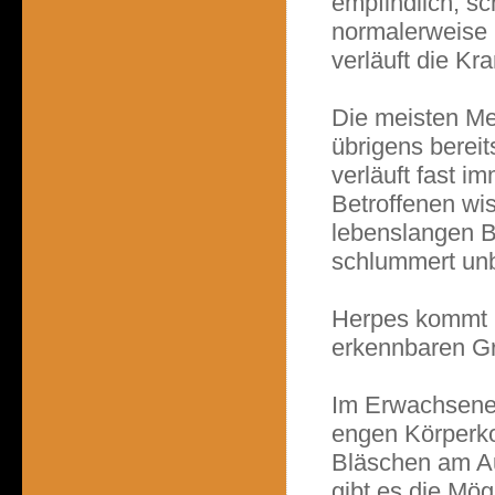
empfindlich, s
normalerweise 
verläuft die Kr
Die meisten Me
übrigens bereit
verläuft fast 
Betroffenen wis
lebenslangen B
schlummert unb
Herpes kommt i
erkennbaren G
Im Erwachsenena
engen Körperko
Bläschen am Au
gibt es die Mö